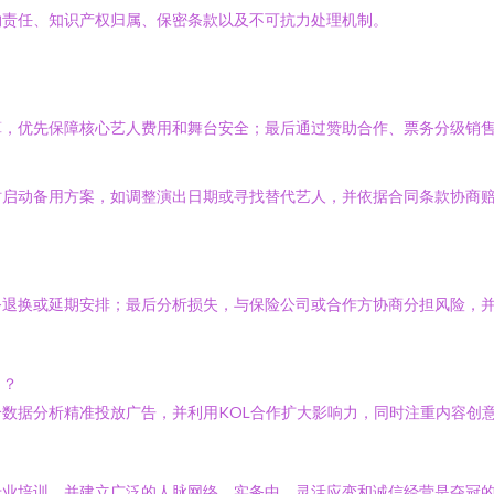
约责任、知识产权归属、保密条款以及不可抗力处理机制。
？
算，优先保障核心艺人费用和舞台安全；最后通过赞助合作、票务分级销
时启动备用方案，如调整演出日期或寻找替代艺人，并依据合同条款协商
务退换或延期安排；最后分析损失，与保险公司或合作方协商分担风险，
出？
数据分析精准投放广告，并利用KOL合作扩大影响力，同时注重内容创
业培训，并建立广泛的人脉网络。实务中，灵活应变和诚信经营是夺冠的基