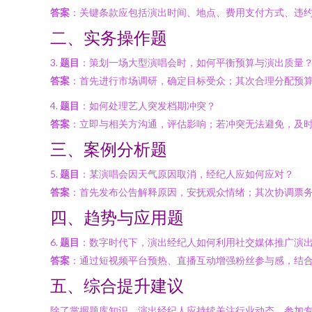
答案
：关键条款应包括演出时间、地点、费用支付方式、违
二、实务操作题
3.
题目
：策划一场大型演唱会时，如何平衡预算与演出质量
答案
：首先进行市场调研，确定目标受众；其次合理分配预
4.
题目
：如何处理艺人突发档期冲突？
答案
：立即与相关方沟通，评估影响；若冲突无法避免，及
三、案例分析题
5.
题目
：某演唱会因天气原因取消，经纪人应如何应对？
答案
：首先发布公告解释原因，安抚观众情绪；其次协调票
四、趋势与应用题
6.
题目
：数字时代下，演出经纪人如何利用社交媒体推广演
答案
：通过短视频平台预热、直播互动增强粉丝参与感，结合
五、综合提升建议
除了掌握题库知识，演出经纪人应持续关注行业动态，参加专