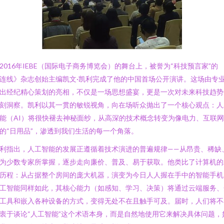
2016年IEBE（国际电子商务博览会）的舞台上，被誉为“科技预言家”的
连线》杂志创始主编凯文·凯利完成了他的中国首场公开演讲。这场由专
出经纪精心策划的亮相，不仅是一场思想盛宴，更是一次对未来科技趋势
刻洞察。凯利以其一贯的敏锐视角，向在场听众抛出了一个核心观点：人
能（AI）将很快褪去神秘面纱，从高深的技术概念转变为像电力、互联
的“日用品”，渗透到我们生活的每一个角落。
利指出，人工智能的发展正遵循着技术演进的普遍规律——从昂贵、稀缺
为少数专家所掌握，逐步走向廉价、普及、易于获取。他类比了计算机的
历程：从占据整个房间的庞大机器，演变为今日人人握在手中的智能手机
工智能同样如此，其核心能力（如感知、学习、决策）将通过云端服务、
工具和嵌入各种设备的方式，变得无处不在且触手可及。届时，人们将不
衷于谈论“人工智能”这个术语本身，而是自然地使用它来解决具体问题，