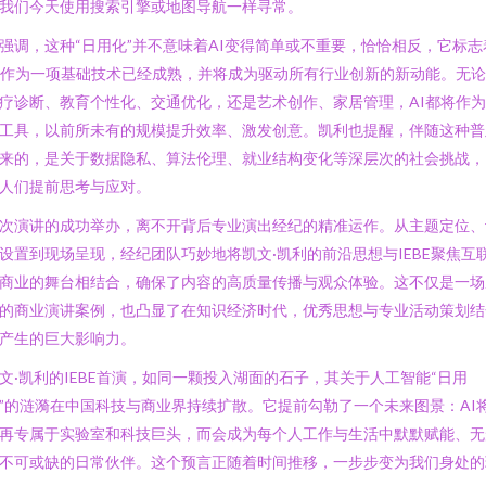
我们今天使用搜索引擎或地图导航一样寻常。
强调，这种“日用化”并不意味着AI变得简单或不重要，恰恰相反，它标志
I作为一项基础技术已经成熟，并将成为驱动所有行业创新的新动能。无
疗诊断、教育个性化、交通优化，还是艺术创作、家居管理，AI都将作
工具，以前所未有的规模提升效率、激发创意。凯利也提醒，伴随这种普
来的，是关于数据隐私、算法伦理、就业结构变化等深层次的社会挑战，
人们提前思考与应对。
次演讲的成功举办，离不开背后专业演出经纪的精准运作。从主题定位、
设置到现场呈现，经纪团队巧妙地将凯文·凯利的前沿思想与IEBE聚焦互
商业的舞台相结合，确保了内容的高质量传播与观众体验。这不仅是一场
的商业演讲案例，也凸显了在知识经济时代，优秀思想与专业活动策划结
产生的巨大影响力。
文·凯利的IEBE首演，如同一颗投入湖面的石子，其关于人工智能“日用
”的涟漪在中国科技与商业界持续扩散。它提前勾勒了一个未来图景：AI
再专属于实验室和科技巨头，而会成为每个人工作与生活中默默赋能、无
不可或缺的日常伙伴。这个预言正随着时间推移，一步步变为我们身处的