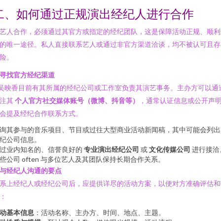
二、如何通过正规演出经纪人进行合作
艺人合作，必须通过其官方或指定的经纪团队，这是保障活动正规、顺利
的唯一途径。私人直接联系艺人或通过非官方渠道洽谈，均不被认可且存
险。
. 寻找官方经纪渠道
 吴映香目前有其所属的经纪公司或工作室负责其演艺事务。主办方可以通
注其
个人官方社交媒体账号（微博、抖音等）
，通常认证信息或公开声
会提及经纪合作联系方式。
询其参与的音乐项目、节目或过往大型商业活动新闻稿，其中可能会列出
纪公司信息。
过业内知名的、信誉良好的
专业演出经纪公司
或
文化传媒公司
进行接洽
些公司 often 与多位艺人及其团队保持长期合作关系。
. 与经纪人沟通的要点
系上经纪人或经纪公司后，应提供详尽的活动方案，以便对方准确评估和
：
动基本信息
：活动名称、主办方、时间、地点、主题。