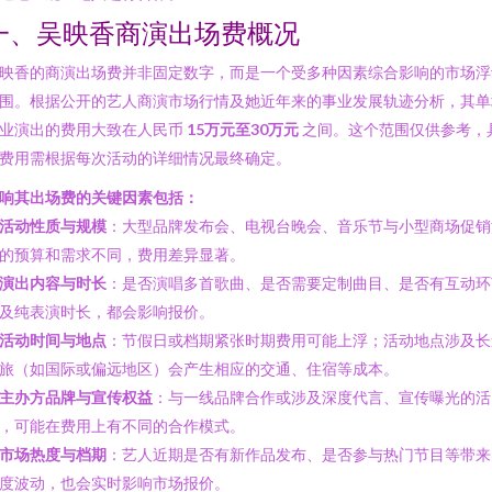
一、吴映香商演出场费概况
映香的商演出场费并非固定数字，而是一个受多种因素综合影响的市场浮
围。根据公开的艺人商演市场行情及她近年来的事业发展轨迹分析，其单
业演出的费用大致在人民币
15万元至30万元
之间。这个范围仅供参考，
费用需根据每次活动的详细情况最终确定。
响其出场费的关键因素包括：
活动性质与规模
：大型品牌发布会、电视台晚会、音乐节与小型商场促销
的预算和需求不同，费用差异显著。
演出内容与时长
：是否演唱多首歌曲、是否需要定制曲目、是否有互动环
及纯表演时长，都会影响报价。
活动时间与地点
：节假日或档期紧张时期费用可能上浮；活动地点涉及长
旅（如国际或偏远地区）会产生相应的交通、住宿等成本。
主办方品牌与宣传权益
：与一线品牌合作或涉及深度代言、宣传曝光的活
，可能在费用上有不同的合作模式。
市场热度与档期
：艺人近期是否有新作品发布、是否参与热门节目等带来
度波动，也会实时影响市场报价。