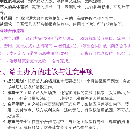
动性质与规模
：预计观众人数、媒体曝光规模、活动流程。
艺人的具体需求
：期望的演出曲目、表演时长、是否参与彩排、互动环节
等。
算范围
：坦诚沟通大致的预算框架，有助于高效匹配合作可能性。
益需求
：是否需艺人配合拍摄宣传物料、使用其肖像进行前期宣传等。
. 标准合作流程
步意向沟通 → 经纪方提供报价与档期确认 → 双方就细节（曲目、流程、
、费用、支付方式）进行磋商 → 签订正式的《演出合同》或《商务合作
》 → 支付定金（通常为总费用的50%） → 活动执行（包含接待、彩排、
） → 活动结束后支付尾款 → 合作完成。
三、给主办方的建议与注意事项
提前规划
：优质艺人的档期通常需要提前1-3个月甚至更早预定，务
尽早启动联系和洽谈工作。
预算全面
：除了艺人出场费，还需将团队的差旅（机票、头等舱/商
舱）、住宿（星级酒店）、当地接待、税费等纳入总体预算。
合同明晰
：务必签订权责清晰的正式合同，条款应涵盖演出内容、费
用、支付节点、双方权利义务、违约责任、肖像权使用范围、不可抗
处理等。
尊重与专业
：在整个合作过程中，与经纪团队保持专业、尊重的沟通
确保活动流程顺畅，这是建立长期良好合作的基础。