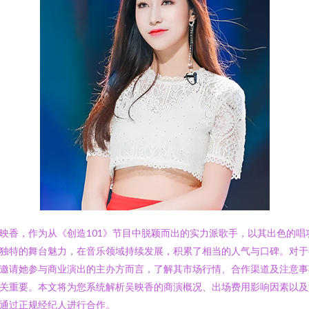
映香，作为从《创造101》节目中脱颖而出的实力派歌手，以其出色的唱
独特的舞台魅力，在音乐领域持续发展，积累了相当的人气与口碑。对于
邀请她参与商业演出的主办方而言，了解其市场行情、合作渠道及注意事
关重要。本文将为您系统解析吴映香的商演概况、出场费用影响因素以及
通过正规经纪人进行合作。