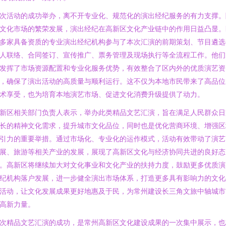
次活动的成功举办，离不开专业化、规范化的演出经纪服务的有力支撑。
文化市场的繁荣发展，演出经纪在高新区文化产业链中的作用日益凸显。
多家具备资质的专业演出经纪机构参与了本次汇演的前期策划、节目遴选
人联络、合同签订、宣传推广、票务管理及现场执行等全流程工作。他们
发挥了市场资源配置和专业化服务优势，有效整合了区内外的优质演艺资
，确保了演出活动的高质量与顺利运行。这不仅为本地市民带来了高品位
术享受，也为培育本地演艺市场、促进文化消费升级提供了动力。
新区相关部门负责人表示，举办此类精品文艺汇演，旨在满足人民群众日
长的精神文化需求，提升城市文化品位，同时也是优化营商环境、增强区
引力的重要举措。通过市场化、专业化的运作模式，活动有效带动了演艺
展、旅游等相关产业的发展，展现了高新区文化与经济协同共进的良好态
。高新区将继续加大对文化事业和文化产业的扶持力度，鼓励更多优质演
纪机构落户发展，进一步健全演出市场体系，打造更多具有影响力的文化
活动，让文化发展成果更好地惠及于民，为常州建设长三角文旅中轴城市
高新力量。
次精品文艺汇演的成功，是常州高新区文化建设成果的一次集中展示，也