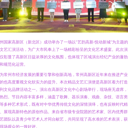
州国家高新区（新北区）成功举办了一场以“艺韵高新·悦动新城”为主题
文艺汇演活动，为广大市民奉上了一场精彩纷呈的文化艺术盛宴。此次演
仅彰显了高新区日益浓厚的文化氛围，也体现了区域演出经纪产业的蓬勃
和规范化运营。
为常州市经济发展的重要引擎和创新高地，常州高新区近年来在推进产业
的也高度重视文化软实力的提升。本次精品文艺汇演便是高新区着力打造
列文化品牌活动之一。演出在高新区文化中心剧场举行，现场座无虚席，
热烈。节目内容丰富多样，涵盖了歌舞、器乐演奏、戏曲、杂技、语言类
等多种艺术形式，既有对中华优秀传统文化的深情演绎，也有反映时代精
、展现高新特色的原创作品。来自省市级专业院团的艺术家、区内优秀群
艺团队以及青少年艺术人才同台献艺，共同呈现了高水准的艺术表演，获
现场观众的一致好评。