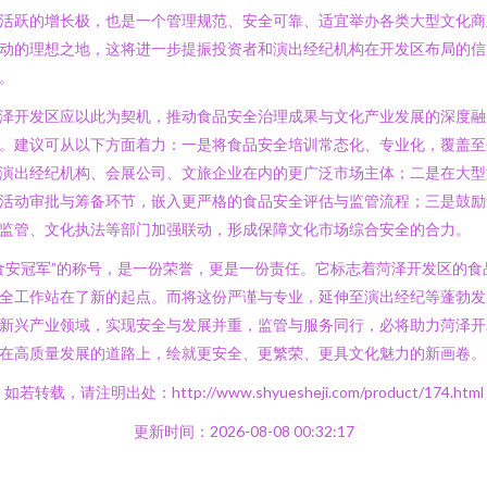
活跃的增长极，也是一个管理规范、安全可靠、适宜举办各类大型文化商
动的理想之地，这将进一步提振投资者和演出经纪机构在开发区布局的信
。
泽开发区应以此为契机，推动食品安全治理成果与文化产业发展的深度融
。建议可从以下方面着力：一是将食品安全培训常态化、专业化，覆盖至
演出经纪机构、会展公司、文旅企业在内的更广泛市场主体；二是在大型
活动审批与筹备环节，嵌入更严格的食品安全评估与监管流程；三是鼓励
监管、文化执法等部门加强联动，形成保障文化市场综合安全的合力。
食安冠军”的称号，是一份荣誉，更是一份责任。它标志着菏泽开发区的食
全工作站在了新的起点。而将这份严谨与专业，延伸至演出经纪等蓬勃发
新兴产业领域，实现安全与发展并重，监管与服务同行，必将助力菏泽开
在高质量发展的道路上，绘就更安全、更繁荣、更具文化魅力的新画卷。
如若转载，请注明出处：http://www.shyuesheji.com/product/174.html
更新时间：2026-08-08 00:32:17