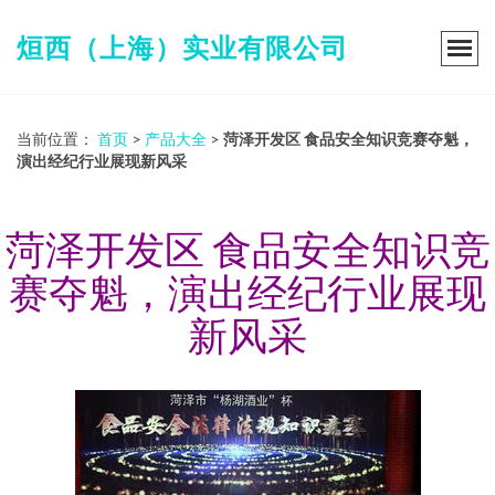
烜西（上海）实业有限公司
当前位置：
首页
>
产品大全
>
菏泽开发区 食品安全知识竞赛夺魁，
演出经纪行业展现新风采
菏泽开发区 食品安全知识竞
赛夺魁，演出经纪行业展现
新风采