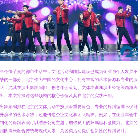
当今快节奏的都市生活中，文化活动和团队建设已成为企业与个人发展不
缺的一部分。北京作为中国的文化中心，拥有丰富的艺术资源和专业的服
队，尤其在演出舞蹈编排、创意年会策划、文体培训和演出经纪等领域表
出。本文将探讨这些领域的核心价值及其在北京的实践应用。
出舞蹈编排在北京的文体活动中扮演着重要角色。专业的舞蹈编排不仅能
升演出的艺术水准，还能传递企业文化和团队精神。例如，在企业年会中
制化的舞蹈表演可以结合公司主题，增强员工的归属感和凝聚力。北京的
团队擅长融合传统与现代元素，为各类活动提供创新性的舞蹈设计。