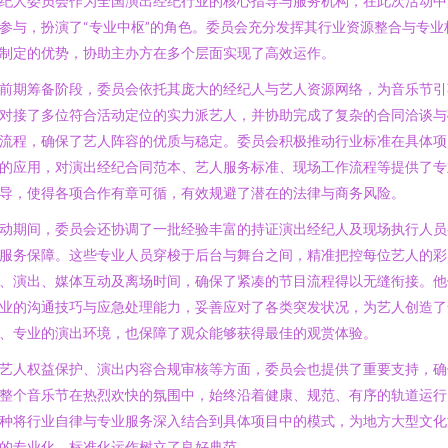
纪人委员会作为全国演出经纪行业的核心指导与服务机构，在此次活动中
参与，扮演了“专业中枢”的角色。委员会充分发挥其行业资源整合与专业
制定的优势，协助主办方在多个层面实现了高效运作。
前期筹备阶段，委员会依托其庞大的经纪人与艺人资源网络，为音乐节引
对接了多位符合活动定位的实力派艺人，并协助完成了复杂的合同洽谈与
流程，确保了艺人阵容的优质与稳定。委员会积极推动行业标准在具体项
的应用，对演出经纪合同范本、艺人服务标准、现场工作流程等提供了专
导，使得各项合作有章可循，有效规避了潜在的法律与商务风险。
动期间，委员会还协调了一批经验丰富的持证演出经纪人及现场执行人员
服务保障。这些专业人员穿梭于后台与舞台之间，精准把控每位艺人的彩
、演出、媒体互动及离场时间，确保了紧凑的节目流程得以无缝衔接。他
业的沟通技巧与应急处理能力，妥善应对了各类突发状况，为艺人创造了
、专业的演出环境，也保障了观众能够获得最佳的观赏体验。
艺人权益保护、演出内容合规审核等方面，委员会也提供了重要支持，确
整个音乐节在热烈欢快的氛围中，始终沿着健康、规范、有序的轨道运行
种将行业自律与专业服务深入结合到具体项目中的模式，为地方大型文化
的专业化、标准化运作树立了良好典范。