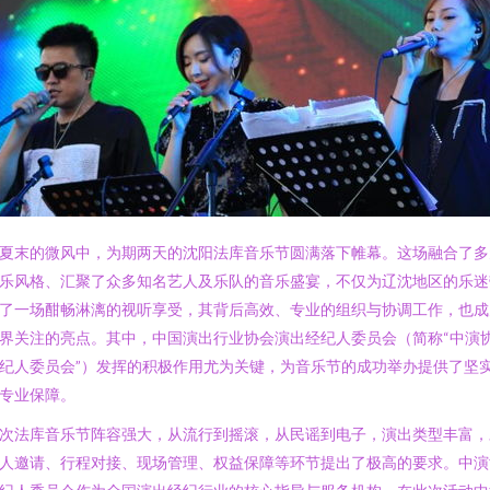
夏末的微风中，为期两天的沈阳法库音乐节圆满落下帷幕。这场融合了多
乐风格、汇聚了众多知名艺人及乐队的音乐盛宴，不仅为辽沈地区的乐迷
了一场酣畅淋漓的视听享受，其背后高效、专业的组织与协调工作，也成
界关注的亮点。其中，中国演出行业协会演出经纪人委员会（简称“中演
纪人委员会”）发挥的积极作用尤为关键，为音乐节的成功举办提供了坚
专业保障。
次法库音乐节阵容强大，从流行到摇滚，从民谣到电子，演出类型丰富，
人邀请、行程对接、现场管理、权益保障等环节提出了极高的要求。中演