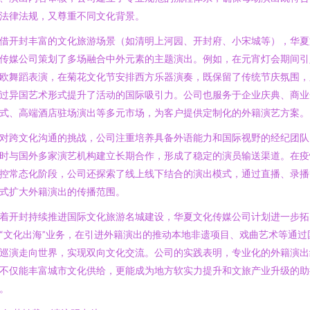
法律法规，又尊重不同文化背景。
借开封丰富的文化旅游场景（如清明上河园、开封府、小宋城等），华夏
传媒公司策划了多场融合中外元素的主题演出。例如，在元宵灯会期间引
欧舞蹈表演，在菊花文化节安排西方乐器演奏，既保留了传统节庆氛围，
过异国艺术形式提升了活动的国际吸引力。公司也服务于企业庆典、商业
式、高端酒店驻场演出等多元市场，为客户提供定制化的外籍演艺方案。
对跨文化沟通的挑战，公司注重培养具备外语能力和国际视野的经纪团队
时与国外多家演艺机构建立长期合作，形成了稳定的演员输送渠道。在疫
控常态化阶段，公司还探索了线上线下结合的演出模式，通过直播、录播
式扩大外籍演出的传播范围。
着开封持续推进国际文化旅游名城建设，华夏文化传媒公司计划进一步拓
“文化出海”业务，在引进外籍演出的推动本地非遗项目、戏曲艺术等通过
巡演走向世界，实现双向文化交流。公司的实践表明，专业化的外籍演出
不仅能丰富城市文化供给，更能成为地方软实力提升和文旅产业升级的助
。