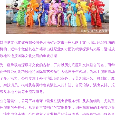
封华夏文化传媒有限公司是河南省开封市一家活跃于文化演出经纪领域的
机构，近年来凭借其在外籍演出经纪业务方面的积极探索与拓展，逐渐成
原地区连接国际文化交流的重要桥梁。
为一座承载着深厚宋文化的古都，开封以历史底蕴和文旅融合闻名，而华
化传媒公司则巧妙地将国际演艺资源引入这座千年名城，为本土演出市场
了多元活力。公司专注于外籍演出经纪业务，涵盖外籍乐队、舞蹈团、魔
、杂技演员、模特及各类特色表演艺人的引进、合同洽谈、演出安排、报
续及本地协调等全流程服务。
业务运营中，公司严格遵守《营业性演出管理条例》及实施细则，尤其重
外演出的合规性。从文化主管部门的审批备案，到外籍演员的工作签证办
、演出内容审核，公司建立了专业规范的流程体系，确保每场演出既符合