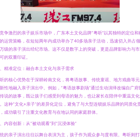
竞争激烈的亲子娱乐市场中，广东本土文化品牌“粤听”以其独特的定位和
的运营策略，在短短两年内成功举办了40多场亲子活动，迅速切入并占
万级的亲子演出经纪市场。这不仅是数字上的突破，更是品牌影响力与市
可的双重印证。
、精准定位：融合本土文化与亲子需求
听的核心优势在于深耕岭南文化，将粤语故事、传统童谣、地方戏曲等元
新性地融入亲子演出中。例如，“粤语故事剧场”通过生动演绎改编自广府
传说的故事，既让孩子们感受到母语的魅力，也让家长在陪伴中重温文化
。这种“文化+亲子”的差异化定位，避免了与大型连锁娱乐品牌的同质化
，成功吸引了注重文化教育与在地认同的家庭群体。
、内容创新：从“被动观看”到“沉浸体验”
统的亲子演出往往以舞台表演为主，孩子作为观众参与度有限。粤听则打