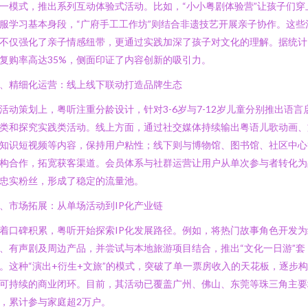
一模式，推出系列互动体验式活动。比如，“小小粤剧体验营”让孩子们穿
服学习基本身段，“广府手工工作坊”则结合非遗技艺开展亲子协作。这些
不仅强化了亲子情感纽带，更通过实践加深了孩子对文化的理解。据统计
复购率高达35%，侧面印证了内容创新的吸引力。
、精细化运营：线上线下联动打造品牌生态
活动策划上，粤听注重分龄设计，针对3-6岁与7-12岁儿童分别推出语言
类和探究实践类活动。线上方面，通过社交媒体持续输出粤语儿歌动画、
知识短视频等内容，保持用户粘性；线下则与博物馆、图书馆、社区中心
构合作，拓宽获客渠道。会员体系与社群运营让用户从单次参与者转化为
忠实粉丝，形成了稳定的流量池。
、市场拓展：从单场活动到IP化产业链
着口碑积累，粤听开始探索IP化发展路径。例如，将热门故事角色开发为
、有声剧及周边产品，并尝试与本地旅游项目结合，推出“文化一日游”套
。这种“演出+衍生+文旅”的模式，突破了单一票房收入的天花板，逐步
可持续的商业闭环。目前，其活动已覆盖广州、佛山、东莞等珠三角主要
，累计参与家庭超2万户。