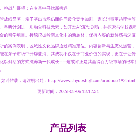
、挑战与展望：在变革中寻找新机遇
管成绩显著，亲子演出市场仍面临同质化竞争加剧、家长消费更趋理性等
。粤听计划进一步融合科技元素，如开发AR互动剧场，并探索与学校课
合的研学项目。持续挖掘岭南文化中的新题材，保持内容的新鲜感与深度
听的案例表明，区域性文化品牌通过精准定位、内容创新与生态化运营，
能在亲子市场中开辟蓝海。其成功不仅在于商业价值的实现，更在于让传
化以鲜活的方式滋养新一代成长——这或许正是其赢得百万级市场的根本
。
如若转载，请注明出处：http://www.shyuesheji.com/product/193.html
更新时间：2026-08-06 13:12:31
产品列表