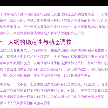
于许多有志于进入演出经纪行业或已从业需持证上岗的朋友而言，一个核
题是：演出经纪人考试大纲每年都一样吗？答案并非简单的是与否，而是
结合政策导向、行业发展与具体年份来综合分析。本文将聚焦2022年这
键年份，为您深度解读演出经纪人新考试大纲的变与不变。
一、大纲的稳定性与动态调整
出经纪人资格考试，作为国家文化和旅游部组织实施的国家职业资格准入
试，其考试大纲具有相对的稳定性。大纲的核心框架和基础考查方向通常
每年发生颠覆性改变，以确保考试体系的连贯性和公平性。基础法律知识
如《营业性演出管理条例》及其实施细则）、演出市场政策、演出经纪实
、舞台艺术基础知识、安全与应急管理等，始终是考核的基石。
纲也绝非一成不变。它会根据国家最新出台的法律法规、行业政策、管理
以及市场发展的新趋势进行动态调整和更新。例如，当有重要的文化领域
颁布或原有条例进行重大修订时，考试大纲的相关内容必然会随之更新，
保从业人员掌握最新的规范与要求。