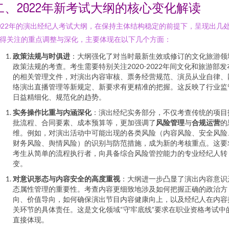
二、2022年新考试大纲的核心变化解读
022年的演出经纪人考试大纲，在保持主体结构稳定的前提下，呈现出几
得关注的重点调整与深化，主要体现在以下几个方面：
政策法规与时俱进
：大纲强化了对当时最新生效或修订的文化旅游领
政策法规的考查。考生需要特别关注2020-2022年间文化和旅游部发
的相关管理文件，对演出内容审核、票务经营规范、演员从业自律、
络演出直播管理等新规定、新要求有更精准的把握。这反映了行业监
日益精细化、规范化的趋势。
实务操作比重与内涵深化
：演出经纪实务部分，不仅考查传统的项目
批流程、合同要素、成本预算等，更加强调了
风险管理
与
合规运营
的
维。例如，对演出活动中可能出现的各类风险（内容风险、安全风险
财务风险、舆情风险）的识别与防范措施，成为新的考核重点。这要
考生从简单的流程执行者，向具备综合风险管控能力的专业经纪人转
变。
对意识形态与内容安全的高度重视
：大纲进一步凸显了演出内容意识
态属性管理的重要性。考查内容更细致地涉及如何把握正确的政治方
向、价值导向，如何确保演出节目内容健康向上，以及经纪人在内容
关环节的具体责任。这是文化领域“守牢底线”要求在职业资格考试中
直接体现。