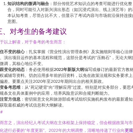
知识结构的微调与融合
：部分传统艺术知识点的考查可能进行优化整
合，同时可能引入对新兴演出形态（如沉浸式演出、线上演艺等）的
本认知考查，尽管占比不大，但显示了考试内容与市场前沿保持连接
意图。
三、对考生的备考建议
于以上解读，对于备考的考生而言：
住不变的核心
：扎实掌握《营业性演出管理条例》及实施细则等核心法律
、演出项目运作的基本流程和规范，这部分是考试的“压舱石”，无论大纲
微调，其核心地位不变。
跟变化的动态
：务必使用根据
2022年新版大纲
编写或修订的最新官方教
权威辅导资料。切勿沿用多年前的旧资料，以免在政策法规和实务要求上
偏差。要重点关注2020年至2022年期间出台的相关新政。
变备考思维
：从“死记硬背”向“理解应用”过渡。特别是对实务部分，要思
规条文在具体案例中的应用，培养风险意识和合规判断能力。
注官方信息
：密切留意文化和旅游部或考试组织实施机构发布的最新通知
获取最权威的考试信息和大纲解读。
##
而言之，演出经纪人考试大纲在主体框架上保持稳定，但会根据政策与市
化进行必要的“年度更新”。2022年的大纲调整，清晰地传递了行业向
更规